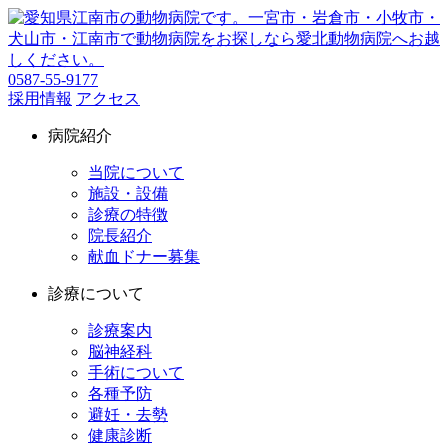
0587-55-9177
採用情報
アクセス
病院紹介
当院について
施設・設備
診療の特徴
院長紹介
献血ドナー募集
診療について
診療案内
脳神経科
手術について
各種予防
避妊・去勢
健康診断