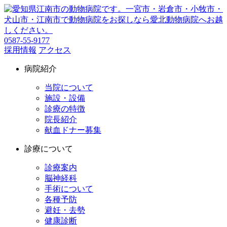
0587-55-9177
採用情報
アクセス
病院紹介
当院について
施設・設備
診療の特徴
院長紹介
献血ドナー募集
診療について
診療案内
脳神経科
手術について
各種予防
避妊・去勢
健康診断