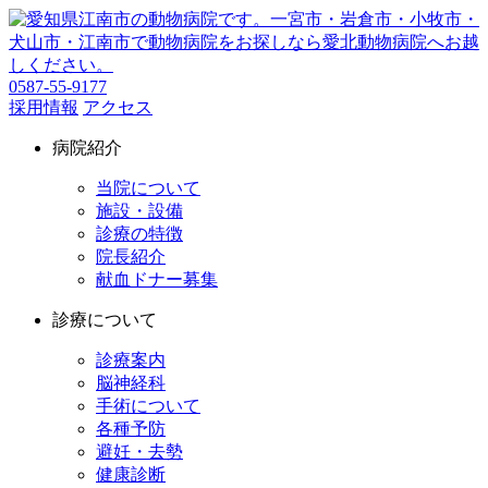
0587-55-9177
採用情報
アクセス
病院紹介
当院について
施設・設備
診療の特徴
院長紹介
献血ドナー募集
診療について
診療案内
脳神経科
手術について
各種予防
避妊・去勢
健康診断