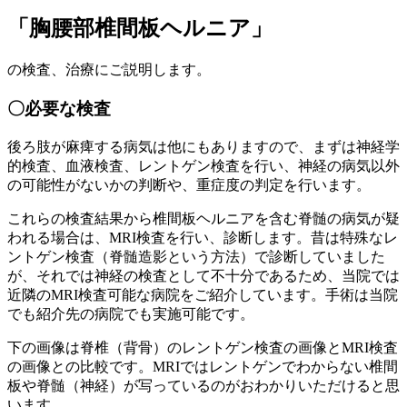
「胸腰部椎間板ヘルニア」
の検査、治療にご説明します。
〇必要な検査
後ろ肢が麻痺する病気は他にもありますので、まずは神経学
的検査、血液検査、レントゲン検査を行い、神経の病気以外
の可能性がないかの判断や、重症度の判定を行います。
これらの検査結果から椎間板ヘルニアを含む脊髄の病気が疑
われる場合は、MRI検査を行い、診断します。昔は特殊なレ
ントゲン検査（脊髄造影という方法）で診断していました
が、それでは神経の検査として不十分であるため、当院では
近隣のMRI検査可能な病院をご紹介しています。手術は当院
でも紹介先の病院でも実施可能です。
下の画像は脊椎（背骨）のレントゲン検査の画像とMRI検査
の画像との比較です。MRIではレントゲンでわからない椎間
板や脊髄（神経）が写っているのがおわかりいただけると思
います。