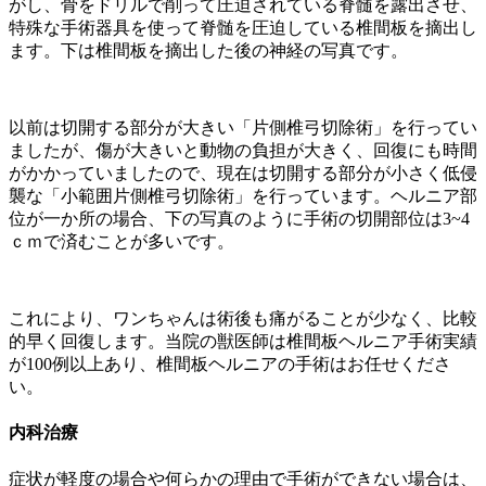
がし、骨をドリルで削って圧迫されている脊髄を露出させ、
特殊な手術器具を使って脊髄を圧迫している椎間板を摘出し
ます。下は椎間板を摘出した後の神経の写真です。
以前は切開する部分が大きい「片側椎弓切除術」を行ってい
ましたが、傷が大きいと動物の負担が大きく、回復にも時間
がかかっていましたので、現在は切開する部分が小さく低侵
襲な「小範囲片側椎弓切除術」を行っています。ヘルニア部
位が一か所の場合、下の写真のように手術の切開部位は3~4
ｃｍで済むことが多いです。
これにより、ワンちゃんは術後も痛がることが少なく、比較
的早く回復します。当院の獣医師は椎間板ヘルニア手術実績
が100例以上あり、椎間板ヘルニアの手術はお任せくださ
い。
内科治療
症状が軽度の場合や何らかの理由で手術ができない場合は、